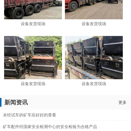
设备发货现场
设备发货现场
设备发货现场
设备发货现场
新闻资讯
更多
未经试车的矿车应好好的查看
矿车配件经国家安全检测中心的安全检验为合格产品