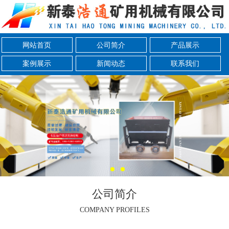
网站首页
公司简介
产品展示
案例展示
新闻动态
联系我们
公司简介
COMPANY PROFILES