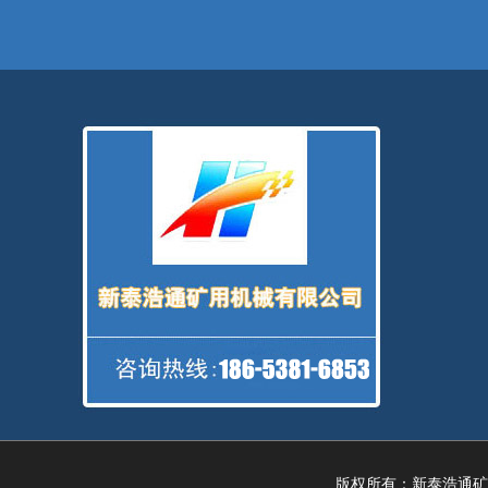
版权所有：新泰浩通