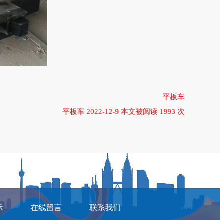
平板车
平板车 2022-12-9 本文被阅读 1993 次
示
在线留言
联系我们