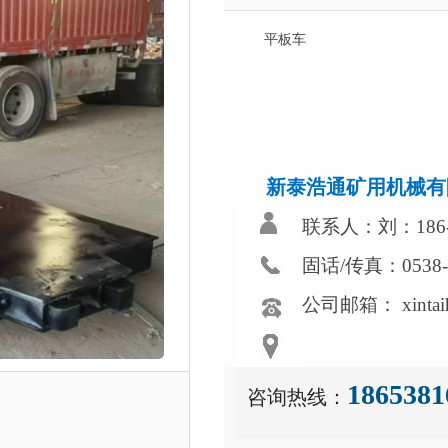
平板车
新泰浩通矿用机械有
联系人：刘：186-5
固话/传真：0538-
公司邮箱： xintaih
1865381
咨询热线：