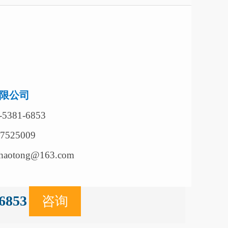
限公司
381-6853
7525009
aotong@163.com
6853
咨询