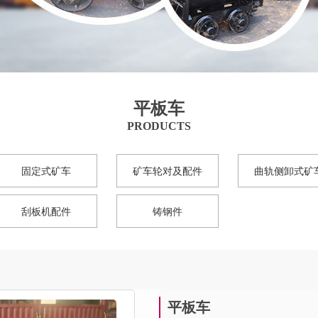
平板车
PRODUCTS
固定式矿车
矿车轮对及配件
曲轨侧卸式矿
刮板机配件
铸钢件
平板车