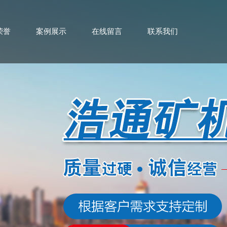
荣誉
案例展示
在线留言
联系我们