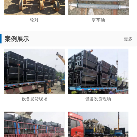
轮对
矿车轴
案例展示
更多
设备发货现场
设备发货现场