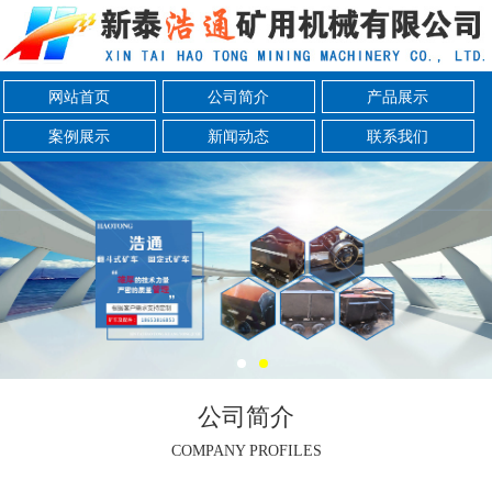
网站首页
公司简介
产品展示
案例展示
新闻动态
联系我们
公司简介
COMPANY PROFILES