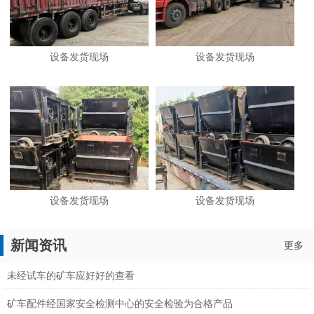
设备发货现场
设备发货现场
设备发货现场
设备发货现场
新闻资讯
更多
未经试车的矿车应好好的查看
矿车配件经国家安全检测中心的安全检验为合格产品