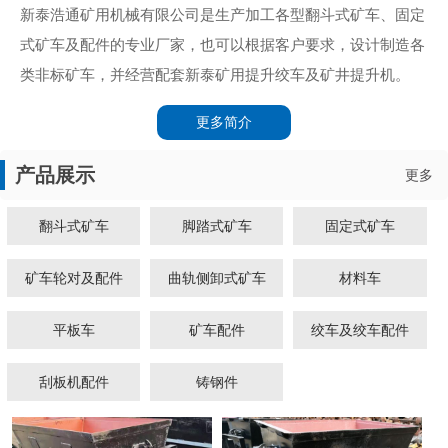
新泰浩通矿用机械有限公司是生产加工各型翻斗式矿车、固定
式矿车及配件的专业厂家，也可以根据客户要求，设计制造各
类非标矿车，并经营配套新泰矿用提升绞车及矿井提升机。
更多简介
产品展示
更多
翻斗式矿车
脚踏式矿车
固定式矿车
矿车轮对及配件
曲轨侧卸式矿车
材料车
平板车
矿车配件
绞车及绞车配件
刮板机配件
铸钢件