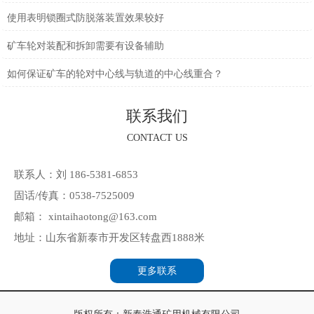
使用表明锁圈式防脱落装置效果较好
矿车轮对装配和拆卸需要有设备辅助
如何保证矿车的轮对中心线与轨道的中心线重合？
联系我们
CONTACT US
联系人：刘 186-5381-6853
固话/传真：0538-7525009
邮箱： xintaihaotong@163.com
地址：山东省新泰市开发区转盘西1888米
更多联系