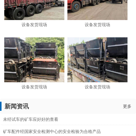
设备发货现场
设备发货现场
设备发货现场
设备发货现场
新闻资讯
更多
未经试车的矿车应好好的查看
矿车配件经国家安全检测中心的安全检验为合格产品