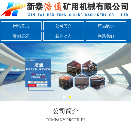
网站首页
公司简介
产品展示
案例展示
新闻动态
联系我们
公司简介
COMPANY PROFILES