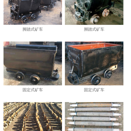
脚踏式矿车
脚踏式矿车
固定式矿车
固定式矿车