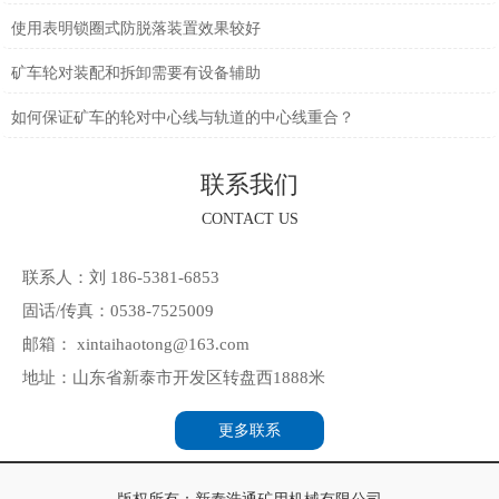
使用表明锁圈式防脱落装置效果较好
矿车轮对装配和拆卸需要有设备辅助
如何保证矿车的轮对中心线与轨道的中心线重合？
联系我们
CONTACT US
联系人：刘 186-5381-6853
固话/传真：0538-7525009
邮箱： xintaihaotong@163.com
地址：山东省新泰市开发区转盘西1888米
更多联系