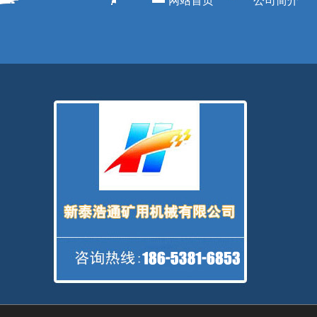
网站首页
公司简介