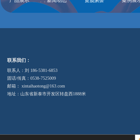
产品展示
新闻动态
资质荣誉
案例展
联系我们：
联系人：刘 186-5381-6853
固话/传真：0538-7525009
邮箱： xintaihaotong@163.com
地址：山东省新泰市开发区转盘西1888米