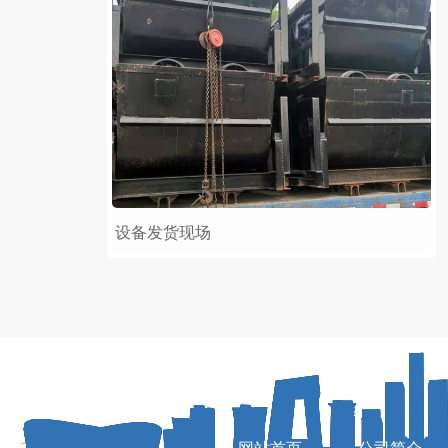
设备发货现场